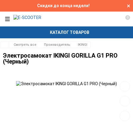
Скидки до конца недели!
0
КАТАЛОГ ТОВАРОВ
Смотреть все
Производитель
IKINGI
Электросамокат IKINGI GORILLA G1 PRO
(Черный)
Добав
в
избра
Добав
к
сравн