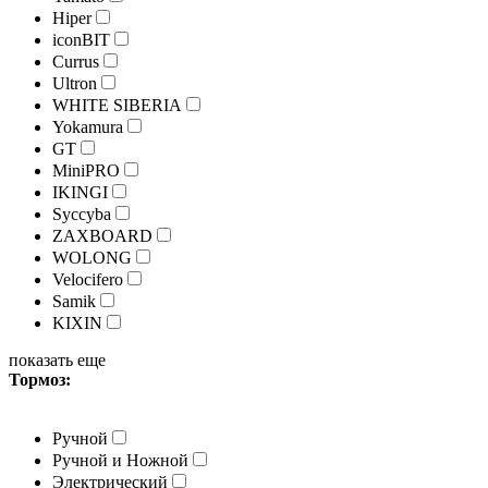
Hiper
iconBIT
Currus
Ultron
WHITE SIBERIA
Yokamura
GT
MiniPRO
IKINGI
Syccyba
ZAXBOARD
WOLONG
Velocifero
Samik
KIXIN
показать еще
Тормоз:
Ручной
Ручной и Ножной
Электрический