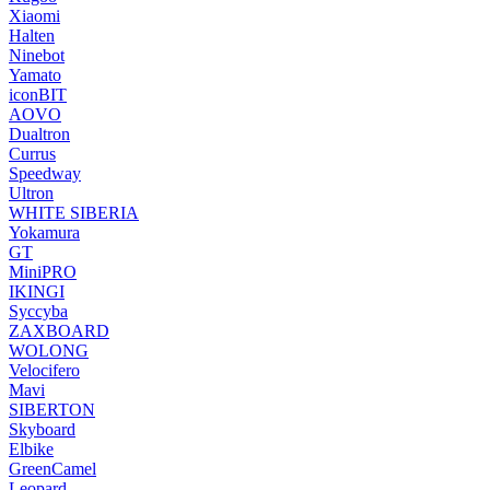
Xiaomi
Halten
Ninebot
Yamato
iconBIT
AOVO
Dualtron
Currus
Speedway
Ultron
WHITE SIBERIA
Yokamura
GT
MiniPRO
IKINGI
Syccyba
ZAXBOARD
WOLONG
Velocifero
Mavi
SIBERTON
Skyboard
Elbike
GreenCamel
Leopard