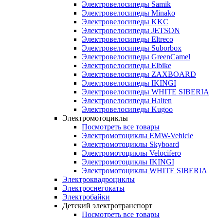
Электровелосипеды Samik
Электровелосипеды Minako
Электровелосипеды KKC
Электровелосипеды JETSON
Электровелосипеды Eltreco
Электровелосипеды Suborbox
Электровелосипеды GreenCamel
Электровелосипеды Elbike
Электровелосипеды ZAXBOARD
Электровелосипеды IKINGI
Электровелосипеды WHITE SIBERIA
Электровелосипеды Halten
Электровелосипеды Kugoo
Электромотоциклы
Посмотреть все товары
Электромотоциклы EMW-Vehicle
Электромотоциклы Skyboard
Электромотоциклы Velocifero
Электромотоциклы IKINGI
Электромотоциклы WHITE SIBERIA
Электроквадроциклы
Электроснегокаты
Электробайки
Детский электротранспорт
Посмотреть все товары