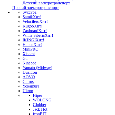
Детский электротранспорт
Прочий электротранспорт
Syccyba
Samik
Хит!
Velocifero
Хит!
Kugoo
Хит!
Zaxboard
Хит!
White Siberia
Хит!
IKINGI
Хит!
Halten
Хит!
MiniPRO
Xiaomi
GT
Ninebot
Yamato (Midway)
Dualtron
AOVO
Currus
Yokamura
Ultron
Hiper
WOLONG
Globber
Jack Hot
iconBIT