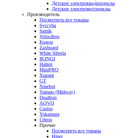
Детские электроквадроциклы
Детские электромотоциклы
Производитель
Посмотреть все товары
Syccyba
Samik
Velocifero
Kugoo
Zaxboard
White Siberia
IKINGI
Halten
MiniPRO
Xiaomi
GT
Ninebot
Yamato (Midway)
Dualtron
AOVO
Currus
Yokamura
Ultron
Прочие
Посмотреть все товары
Hiper