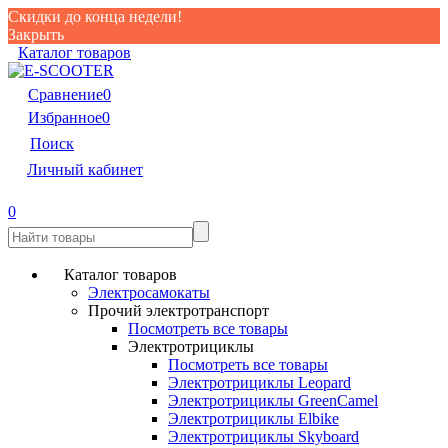
Скидки до конца недели!
Закрыть
Каталог товаров
Сравнение
0
Избранное
0
Поиск
Личный кабинет
0
Каталог товаров
Электросамокаты
Прочий электротранспорт
Посмотреть все товары
Электротрициклы
Посмотреть все товары
Электротрициклы Leopard
Электротрициклы GreenCamel
Электротрициклы Elbike
Электротрициклы Skyboard